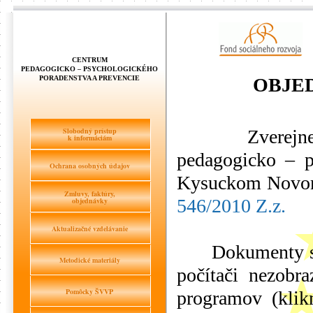
CENTRUM
PEDAGOGICKO – PSYCHOLOGICKÉHO
PORADENSTVA A PREVENCIE
OBJE
Slobodný prístup
Zverejnené z
k informáciám
pedagogicko – p
Ochrana osobných údajov
Kysuckom Novom
Zmluvy, faktúry,
546/2010 Z.z.
objednávky
Aktualizačné vzdelávanie
Dokumenty sú u
Metodické materiály
počítači nezobra
Pomôcky ŠVVP
programov (klik