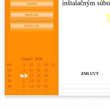
inštalačným súbo
Vyskúšaj
Napíšte nám
Späť na úvod
August 2026
Po
3
10
17
24
31
Ut
4
11
18
25
ZMLUVY
St
5
12
19
26
Št
6
13
20
27
Pi
7
14
21
28
So
1
8
15
22
29
Ne
2
9
16
23
30