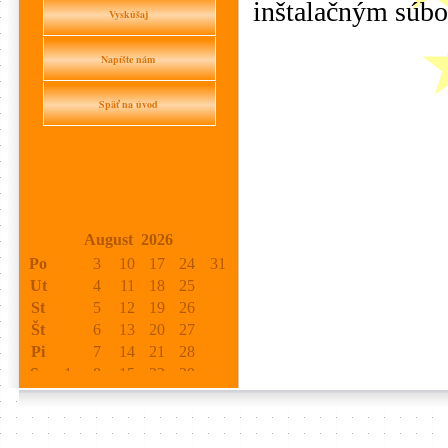
inštalačným súbo
Vyskúšaj
Napíšte nám
Späť na úvod
August 2026
Po
3
10
17
24
31
Ut
4
11
18
25
St
5
12
19
26
Št
6
13
20
27
Pi
7
14
21
28
So
1
8
15
22
29
Ne
2
9
16
23
30