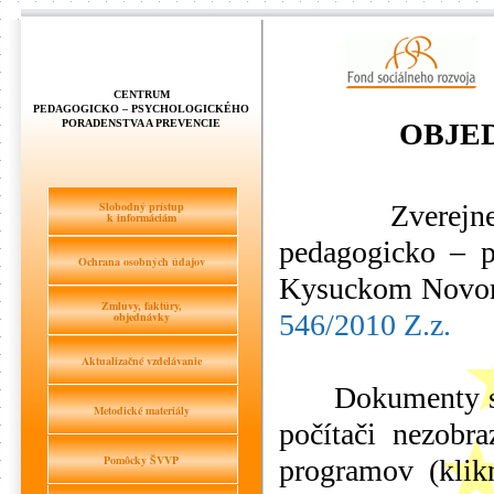
CENTRUM
PEDAGOGICKO – PSYCHOLOGICKÉHO
PORADENSTVA A PREVENCIE
OBJE
Slobodný prístup
Zverejnené z
k informáciám
pedagogicko – p
Ochrana osobných údajov
Kysuckom Novom
Zmluvy, faktúry,
546/2010 Z.z.
objednávky
Aktualizačné vzdelávanie
Dokumenty sú u
Metodické materiály
počítači nezobra
Pomôcky ŠVVP
programov (klik