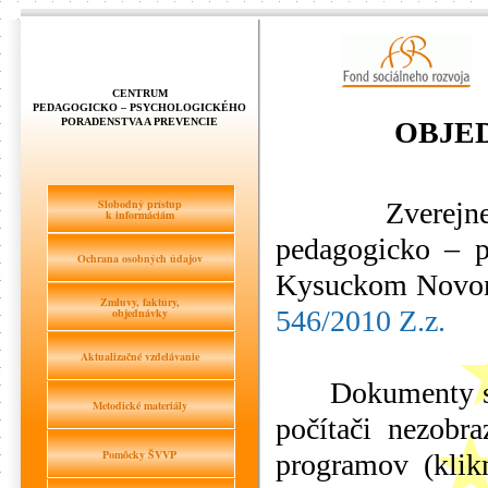
CENTRUM
PEDAGOGICKO – PSYCHOLOGICKÉHO
PORADENSTVA A PREVENCIE
OBJE
Slobodný prístup
Zverejnené z
k informáciám
pedagogicko – p
Ochrana osobných údajov
Kysuckom Novom
Zmluvy, faktúry,
546/2010 Z.z.
objednávky
Aktualizačné vzdelávanie
Dokumenty sú u
Metodické materiály
počítači nezobra
Pomôcky ŠVVP
programov (klik