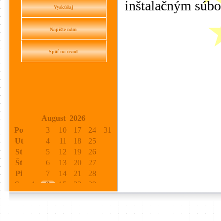
inštalačným súbo
Vyskúšaj
Napíšte nám
Späť na úvod
August 2026
Po
3
10
17
24
31
Ut
4
11
18
25
St
5
12
19
26
Št
6
13
20
27
Pi
7
14
21
28
So
1
8
15
22
29
Ne
2
9
16
23
30